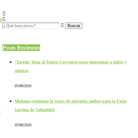
l
Posts Recientes
‘Tarzán’ llega al Teatro Cervantes para emocionar a niños y
adultos
05/08/2026
Mañana comienza la venta de entradas sueltas para la Feria
taurina de Valladolid
a
05/08/2026