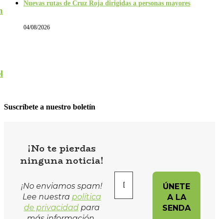
Nuevas rutas de Cruz Roja dirigidas a personas mayores
n
04/08/2026
l
Suscríbete a nuestro boletín
¡No te pierdas
ninguna noticia!
¡No enviamos spam!
Lee nuestra
política
de privacidad
para
más información
.