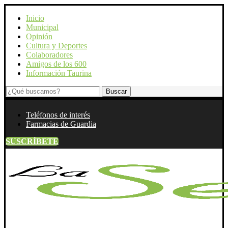
Inicio
Municipal
Opinión
Cultura y Deportes
Colaboradores
Amigos de los 600
Información Taurina
Teléfonos de interés
Farmacias de Guardia
SUSCRÍBETE