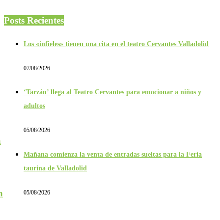
Posts Recientes
Los «infieles» tienen una cita en el teatro Cervantes Valladolid
07/08/2026
‘Tarzán’ llega al Teatro Cervantes para emocionar a niños y
adultos
05/08/2026
a
Mañana comienza la venta de entradas sueltas para la Feria
taurina de Valladolid
n
05/08/2026