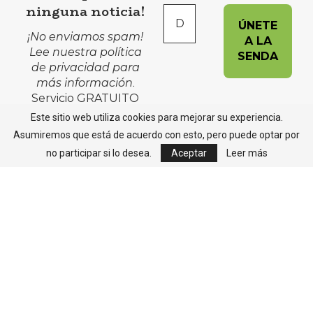
ninguna noticia!
¡No enviamos spam!
Lee nuestra
política
de privacidad
para
más información
.
Servicio GRATUITO
Este sitio web utiliza cookies para mejorar su experiencia.
Asumiremos que está de acuerdo con esto, pero puede optar por
no participar si lo desea.
Aceptar
Leer más
Avisos Legales
Política de Cookies
Política de Privacidad
Contacto
Copyright @2022 - Todos los derechos reservados Asociación Cultural
La Senda | web by Gael Producciones