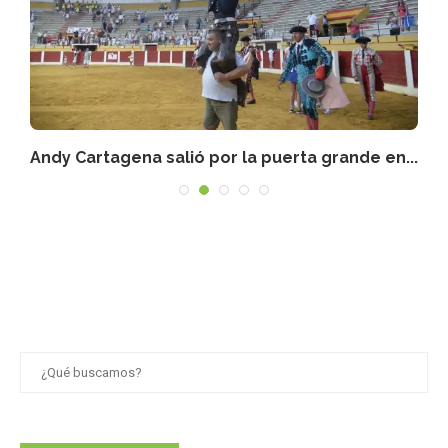
as
Andy Cartagena salió por la puerta grande en...
P