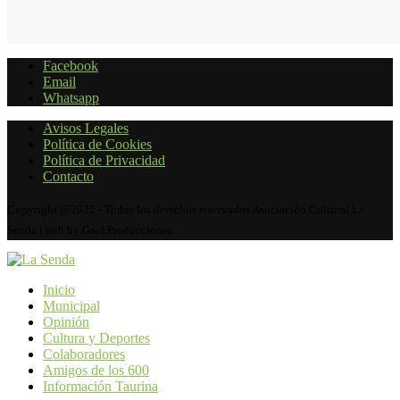
Facebook
Email
Whatsapp
Avisos Legales
Política de Cookies
Política de Privacidad
Contacto
Copyright @2022 - Todos los derechos reservados Asociación Cultural La
Senda | web by Gael Producciones
Inicio
Municipal
Opinión
Cultura y Deportes
Colaboradores
Amigos de los 600
Información Taurina