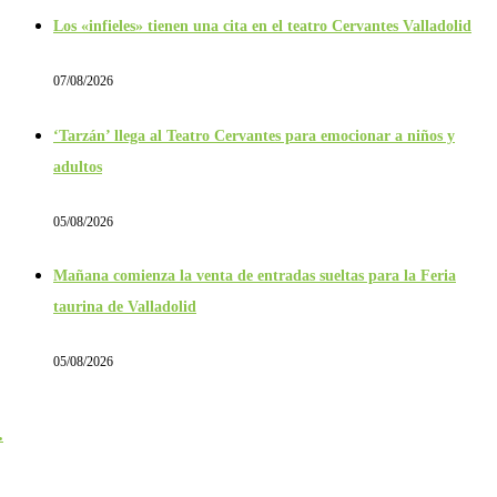
Los «infieles» tienen una cita en el teatro Cervantes Valladolid
07/08/2026
‘Tarzán’ llega al Teatro Cervantes para emocionar a niños y
adultos
05/08/2026
Mañana comienza la venta de entradas sueltas para la Feria
taurina de Valladolid
05/08/2026
.