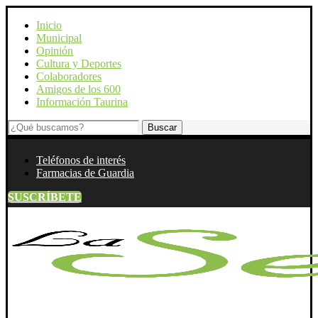
Inicio
Municipal
Opinión
Cultura y Deportes
Colaboradores
Amigos de los 600
Información Taurina
Teléfonos de interés
Farmacias de Guardia
SUSCRÍBETE