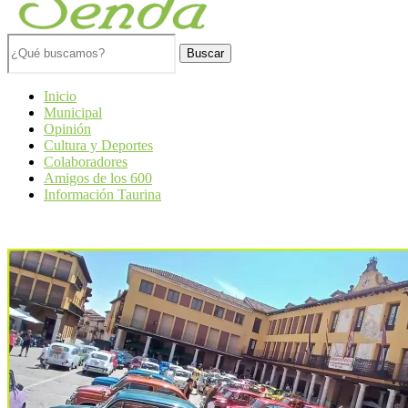
Buscar
Inicio
Municipal
Opinión
Cultura y Deportes
Colaboradores
Amigos de los 600
Información Taurina