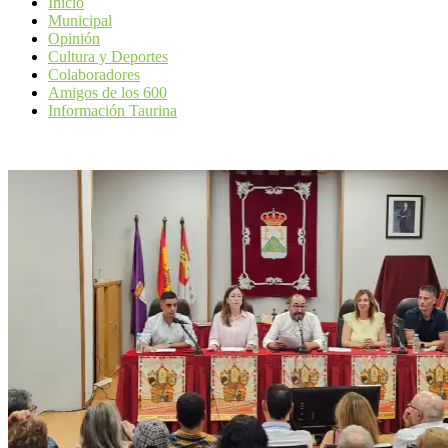
Inicio
Municipal
Opinión
Cultura y Deportes
Colaboradores
Amigos de los 600
Información Taurina