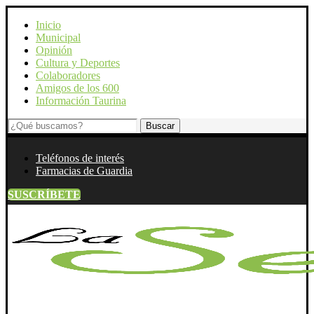
Inicio
Municipal
Opinión
Cultura y Deportes
Colaboradores
Amigos de los 600
Información Taurina
Teléfonos de interés
Farmacias de Guardia
SUSCRÍBETE