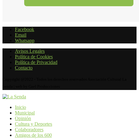
Facebook
Email
Whatsapp
Avisos Legales
Política de Cookies
Política de Privacidad
Contacto
Copyright @2022 - Todos los derechos reservados Asociación Cultural La
Senda | web by Gael Producciones
Inicio
Municipal
Opinión
Cultura y Deportes
Colaboradores
Amigos de los 600