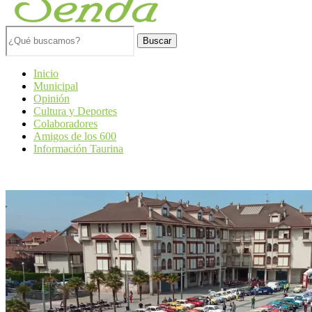
Buscar
Inicio
Municipal
Opinión
Cultura y Deportes
Colaboradores
Amigos de los 600
Información Taurina