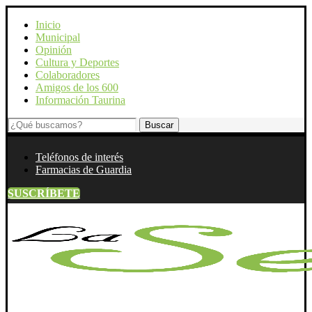
Inicio
Municipal
Opinión
Cultura y Deportes
Colaboradores
Amigos de los 600
Información Taurina
Teléfonos de interés
Farmacias de Guardia
SUSCRÍBETE