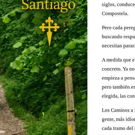
siglos, conduce
Compostela.
Pero cada pere
buscando respu
necesitan parar
A medida que e
concreto. Ya no
empieza a pensa
pero también en
elegida, las co
Los Caminos a 
gente, más idio
cada tramo del 