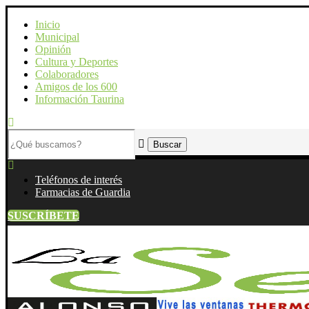
Inicio
Municipal
Opinión
Cultura y Deportes
Colaboradores
Amigos de los 600
Información Taurina
Teléfonos de interés
Farmacias de Guardia
SUSCRÍBETE