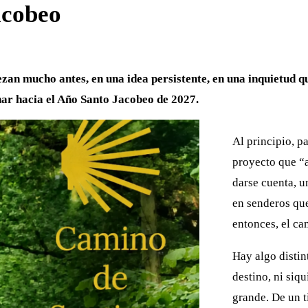
acobeo
an mucho antes, en una idea persistente, en una inquietud q
nar hacia el Año Santo Jacobeo de 2027.
Al principio, p
proyecto que “a
darse cuenta, u
en senderos qu
entonces, el c
Hay algo distin
destino, ni siqu
grande. De un 