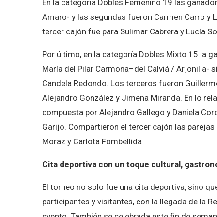
En la categoría Dobles Femenino 19 las ganadora
Amaro- y las segundas fueron Carmen Carro y L
tercer cajón fue para Sulimar Cabrera y Lucía So
Por último, en la categoría Dobles Mixto 15 la g
María del Pilar Carmona–del Calviá / Arjonilla-
Candela Redondo. Los terceros fueron Guillermo
Alejandro González y Jimena Miranda. En lo rela
compuesta por Alejandro Gallego y Daniela Corc
Garijo. Compartieron el tercer cajón las pareja
Moraz y Carlota Fombellida
Cita deportiva con un toque cultural, gastron
El torneo no solo fue una cita deportiva, sino que
participantes y visitantes, con la llegada de la R
evento. También se celebrada este fin de semana 