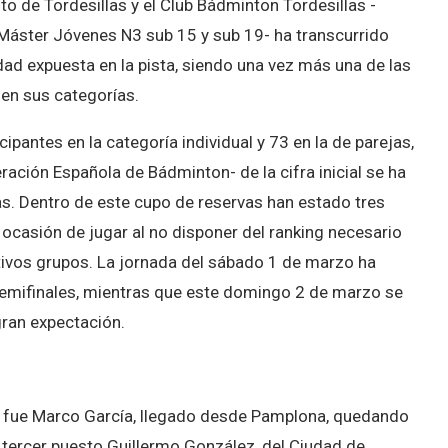
o de Tordesillas y el Club Bádminton Tordesillas -
 Máster Jóvenes N3 sub 15 y sub 19- ha transcurrido
idad expuesta en la pista, siendo una vez más una de las
 en sus categorías.
ipantes en la categoría individual y 73 en la de parejas,
ación Española de Bádminton- de la cifra inicial se ha
s. Dentro de este cupo de reservas han estado tres
 ocasión de jugar al no disponer del ranking necesario
ctivos grupos. La jornada del sábado 1 de marzo ha
 semifinales, mientras que este domingo 2 de marzo se
ran expectación.
or fue Marco García, llegado desde Pamplona, quedando
 tercer puesto Guillermo González, del Ciudad de