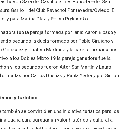
s fueron Sara del Castillo e Inés Poncela –del San
aura Garijo –del Club Ravachol Pontevedra/Oviedo. El
to, y para Marina Díaz y Polina Prykhodko.
anadora fue la pareja formada por Ianis Aaron Elbase y
 siendo segunda la dupla formada por Pablo Cirujano y
 González y Cristina Martínez y la pareja formada por
tivo a los Dobles Mixto 19 la pareja ganadora fue la
hón y los segundos fueron Aitor San Martín y Laura
s formadas por Carlos Dueñas y Paula Yedra y por Simón
ómico y turístico
 también se convirtió en una iniciativa turística para los
eina Juana para agregar un valor histórico y cultural al
el I Encuentro del Lechazo, con diversas iniciativas y