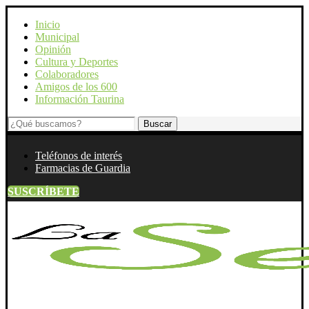
Inicio
Municipal
Opinión
Cultura y Deportes
Colaboradores
Amigos de los 600
Información Taurina
Teléfonos de interés
Farmacias de Guardia
SUSCRÍBETE