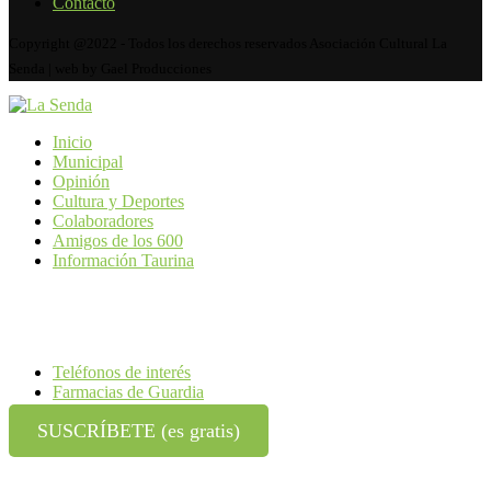
Contacto
Copyright @2022 - Todos los derechos reservados Asociación Cultural La
Senda | web by Gael Producciones
Inicio
Municipal
Opinión
Cultura y Deportes
Colaboradores
Amigos de los 600
Información Taurina
Teléfonos de interés
Farmacias de Guardia
SUSCRÍBETE (es gratis)