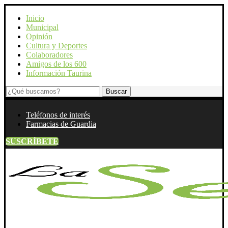
Inicio
Municipal
Opinión
Cultura y Deportes
Colaboradores
Amigos de los 600
Información Taurina
Teléfonos de interés
Farmacias de Guardia
SUSCRÍBETE