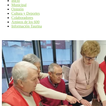
Inicio
Municipal
Opinión
Cultura y Deportes
Colaboradores
Amigos de los 600
Información Taurina