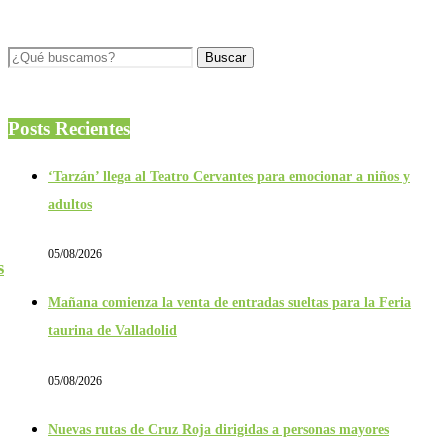
Posts Recientes
‘Tarzán’ llega al Teatro Cervantes para emocionar a niños y
adultos
05/08/2026
s
Mañana comienza la venta de entradas sueltas para la Feria
taurina de Valladolid
05/08/2026
Nuevas rutas de Cruz Roja dirigidas a personas mayores