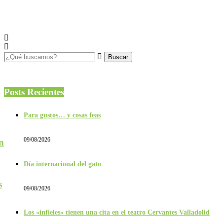
Posts Recientes
Para gustos… y cosas feas
09/08/2026
n
Día internacional del gato
s
09/08/2026
Los «infieles» tienen una cita en el teatro Cervantes Valladolid