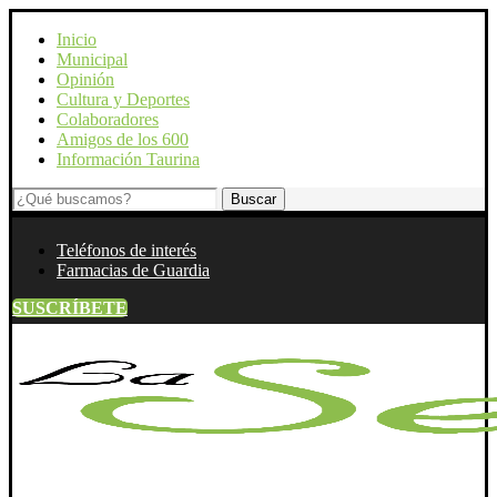
Inicio
Municipal
Opinión
Cultura y Deportes
Colaboradores
Amigos de los 600
Información Taurina
Teléfonos de interés
Farmacias de Guardia
SUSCRÍBETE