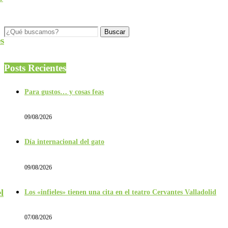
s
Posts Recientes
Para gustos… y cosas feas
09/08/2026
Día internacional del gato
09/08/2026
l
Los «infieles» tienen una cita en el teatro Cervantes Valladolid
07/08/2026