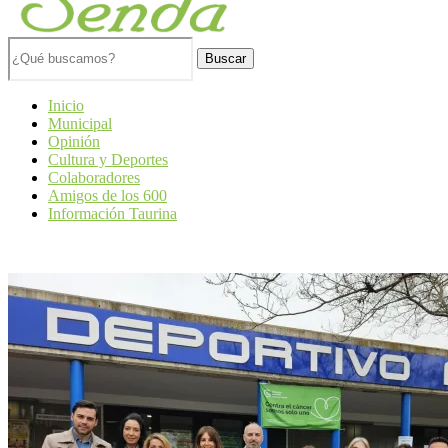
Buscar
Inicio
Municipal
Opinión
Cultura y Deportes
Colaboradores
Amigos de los 600
Información Taurina