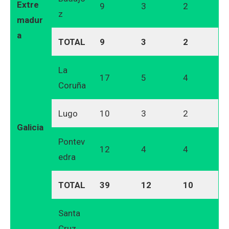
Extre
9
3
2
z
madur
a
TOTAL
9
3
2
La
17
5
4
Coruña
Lugo
10
3
2
Galicia
Pontev
12
4
4
edra
TOTAL
39
12
10
Santa
Cruz