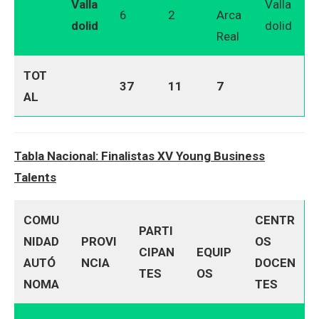
Valla
Valla
6
2
Arca
dolid
dolid
Real
TOT
37
11
7
AL
Tabla Nacional: Finalistas XV Young Business
Talents
COMU
CENTR
PARTI
NIDAD
PROVI
OS
CIPAN
EQUIP
AUTÓ
NCIA
DOCEN
TES
OS
NOMA
TES