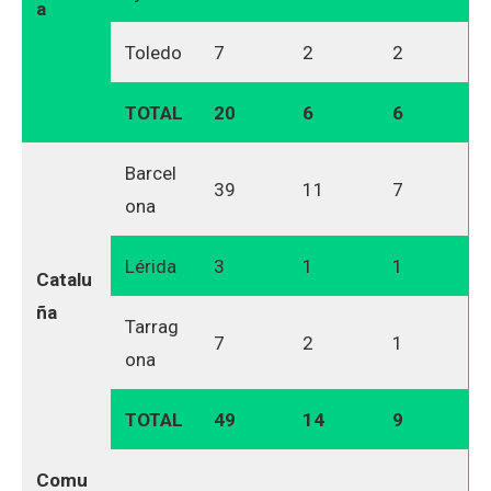
a
Toledo
7
2
2
TOTAL
20
6
6
Barcel
39
11
7
ona
Lérida
3
1
1
Catalu
ña
Tarrag
7
2
1
ona
TOTAL
49
14
9
Comu