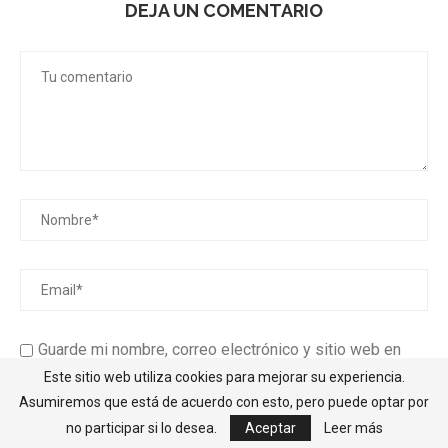
DEJA UN COMENTARIO
Guarde mi nombre, correo electrónico y sitio web en
este navegador para la próxima vez que comente.
Este sitio web utiliza cookies para mejorar su experiencia.
Asumiremos que está de acuerdo con esto, pero puede optar por
Recibir un correo electrónico con los siguientes
no participar si lo desea.
Aceptar
Leer más
comentarios a esta entrada.