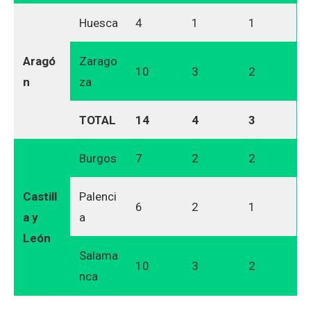
Huesca
4
1
1
Aragó
Zarago
10
3
2
n
za
TOTAL
14
4
3
Burgos
7
2
2
Castill
Palenci
6
2
1
a y
a
León
Salama
10
3
2
nca