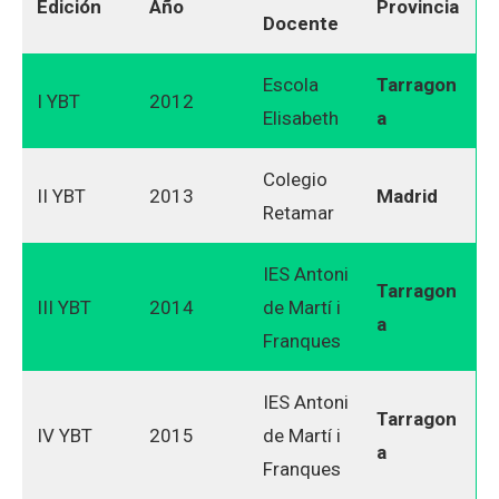
Edición
Año
Provincia
Docente
Escola
Tarragon
I YBT
2012
Elisabeth
a
Colegio
II YBT
2013
Madrid
Retamar
IES Antoni
Tarragon
III YBT
2014
de Martí i
a
Franques
IES Antoni
Tarragon
IV YBT
2015
de Martí i
a
Franques