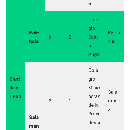
a
Cole
gio
Pale
Palen
6
2
Sant
ncia
cia
o
Ángel
Cole
Casti
gio
lla y
Misio
Sala
León
neras
3
1
manc
de la
a
Provi
Sala
denci
man