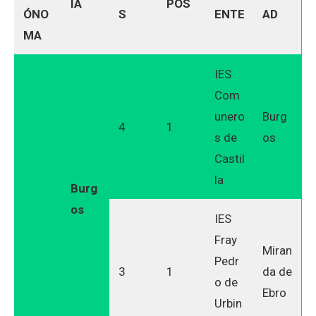
IA
POS
ÓNO
S
ENTE
AD
MA
IES
Com
unero
Burg
4
1
s de
os
Castil
la
Burg
os
IES
Fray
Miran
Pedr
3
1
da de
o de
Ebro
Urbin