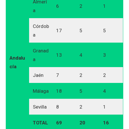
Almerí
6
2
1
a
Córdob
17
5
5
a
Granad
13
4
3
Andalu
a
cía
Jaén
7
2
2
Málaga
18
5
4
Sevilla
8
2
1
TOTAL
69
20
16