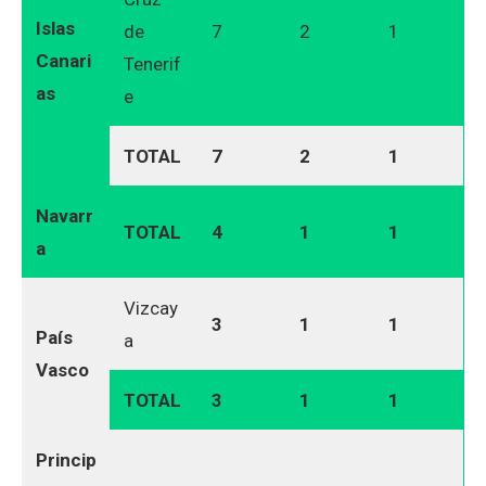
Islas
de
7
2
1
Canari
Tenerif
as
e
TOTAL
7
2
1
Navarr
TOTAL
4
1
1
a
Vizcay
3
1
1
País
a
Vasco
TOTAL
3
1
1
Princip