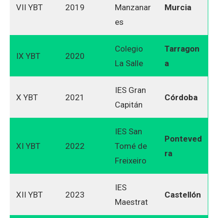
VII YBT
2019
Manzanar
Murcia
es
Colegio
Tarragon
IX YBT
2020
La Salle
a
IES Gran
X YBT
2021
Córdoba
Capitán
IES San
Ponteved
XI YBT
2022
Tomé de
ra
Freixeiro
IES
XII YBT
2023
Castellón
Maestrat