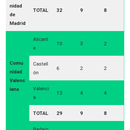
nidad
TOTAL
32
9
8
de
Madrid
Alicant
10
3
2
e
Comu
Castell
6
2
2
nidad
ón
Valenc
Valenci
iana
13
4
4
a
TOTAL
29
9
8
Badajo