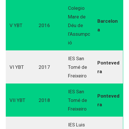
Colegio
Mare de
Barcelon
V YBT
2016
Déu de
a
l’Assumpc
ió
IES San
Ponteved
VI YBT
2017
Tomé de
ra
Freixeiro
IES San
Ponteved
VII YBT
2018
Tomé de
ra
Freixeiro
IES Luis