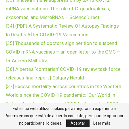
mRNA vaccinations: The role of G-quadruplexes,
exosomes, and MicroRNAs – ScienceDirect
[34]
(PDF) A Systematic Review Of Autopsy Findings
In Deaths After COVID-19 Vaccination
[35]
Thousands of doctors sign petition to suspend
COVID mRNA vaccines – an open letter to the GMC –
Dr Aseem Malhotra
[36]
Alberta’s ‘contrarian’ COVID-19 review task force
releases final report | Calgary Herald
[37]
Excess mortality across countries in the Western
World since the COVID-19 pandemic: ‘Our World in
Data’ estimates of January 2020 to December 2022 |
Este sitio web utiliza cookies para mejorar su experiencia.
BMJ Public Health
Asumiremos que está de acuerdo con esto, pero puede optar por
[38]
Trust in Doctors and Hospitals Plummets ⋆
no participar si lo desea.
Aceptar
Leer más