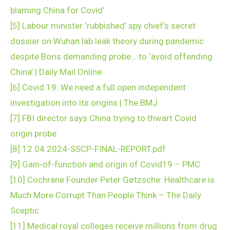
blaming China for Covid’
[5]
Labour minister ‘rubbished’ spy chief’s secret
dossier on Wuhan lab leak theory during pandemic
despite Boris demanding probe… to ‘avoid offending
China’ | Daily Mail Online
[6]
Covid 19: We need a full open independent
investigation into its origins | The BMJ
[7]
FBI director says China trying to thwart Covid
origin probe
[8]
12.04.2024-SSCP-FINAL-REPORT.pdf
[9]
Gain-of-function and origin of Covid19 – PMC
[10]
Cochrane Founder Peter Gøtzsche: Healthcare is
Much More Corrupt Than People Think – The Daily
Sceptic
[11]
Medical royal colleges receive millions from drug