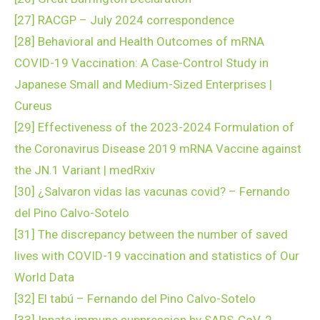
[27]
RACGP – July 2024 correspondence
[28]
Behavioral and Health Outcomes of mRNA
COVID-19 Vaccination: A Case-Control Study in
Japanese Small and Medium-Sized Enterprises |
Cureus
[29]
Effectiveness of the 2023-2024 Formulation of
the Coronavirus Disease 2019 mRNA Vaccine against
the JN.1 Variant | medRxiv
[30]
¿Salvaron vidas las vacunas covid? – Fernando
del Pino Calvo-Sotelo
[31]
The discrepancy between the number of saved
lives with COVID-19 vaccination and statistics of Our
World Data
[32]
El tabú – Fernando del Pino Calvo-Sotelo
[33]
Innate immune suppression by SARS-CoV-2