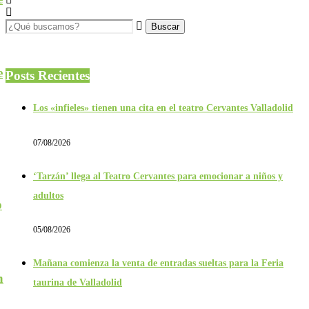
e
Posts Recientes
Los «infieles» tienen una cita en el teatro Cervantes Valladolid
07/08/2026
‘Tarzán’ llega al Teatro Cervantes para emocionar a niños y
adultos
o
05/08/2026
Mañana comienza la venta de entradas sueltas para la Feria
n
taurina de Valladolid