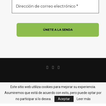
Avisos Legales
Política de Cookies
Este sitio web utiliza cookies para mejorar su experiencia.
Política de Privacidad
Contacto
Asumiremos que está de acuerdo con esto, pero puede optar por
Copyright @2022 - Todos los derechos reservados Asociación Cultural
no participar si lo desea.
Aceptar
Leer más
La Senda | web by Gael Producciones