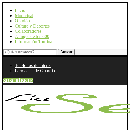
Inicio
Municipal
Opinión
Cultura y Deportes
Colaboradores
Amigos de los 600
Información Taurina
Teléfonos de interés
Farmacias de Guardia
SUSCRÍBETE