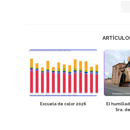
ARTÍCULO
uz Roja
Escuela de calor 2026
El humilla
nas...
Sra. de