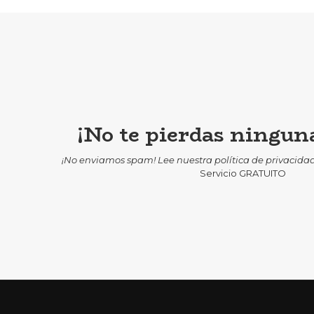
¡No te pierdas ninguna
¡No enviamos spam! Lee nuestra
política de privacida
Servicio GRATUITO