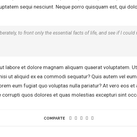
uptatem sequi nesciunt. Neque porro quisquam est, qui dolo
rately, to front only the essential facts of life, and see if I could
t labore et dolore magnam aliquam quaerat voluptatem. U
nisi ut aliquid ex ea commodi sequatur? Quis autem vel eum i
 lorem eum fugiat quo voluptas nulla pariatur? At vero eos 
e corrupti quos dolores et quas molestias excepturi sint occ
COMPARTE