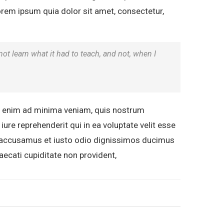
rem ipsum quia dolor sit amet, consectetur,
 not learn what it had to teach, and not, when I
t enim ad minima veniam, quis nostrum
ure reprehenderit qui in ea voluptate velit esse
et accusamus et iusto odio dignissimos ducimus
aecati cupiditate non provident,