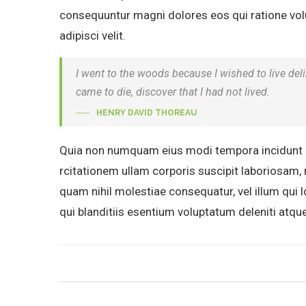
consequuntur magni dolores eos qui ratione vol
adipisci velit.
I went to the woods because I wished to live delibe
came to die, discover that I had not lived.
HENRY DAVID THOREAU
Quia non numquam eius modi tempora incidunt u
rcitationem ullam corporis suscipit laboriosam, 
quam nihil molestiae consequatur, vel illum qui
qui blanditiis esentium voluptatum deleniti atqu