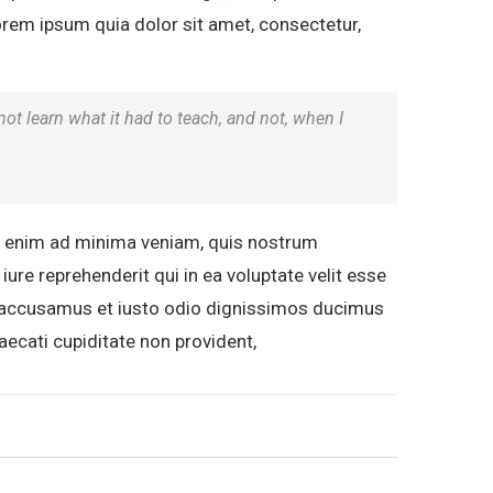
rem ipsum quia dolor sit amet, consectetur,
 not learn what it had to teach, and not, when I
t enim ad minima veniam, quis nostrum
ure reprehenderit qui in ea voluptate velit esse
et accusamus et iusto odio dignissimos ducimus
aecati cupiditate non provident,