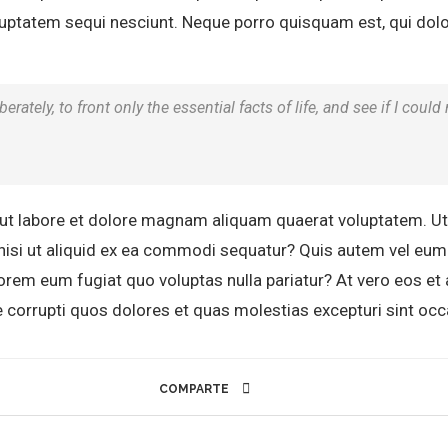
uptatem sequi nesciunt. Neque porro quisquam est, qui dolo
rately, to front only the essential facts of life, and see if I could
t labore et dolore magnam aliquam quaerat voluptatem. U
nisi ut aliquid ex ea commodi sequatur? Quis autem vel eum i
 lorem eum fugiat quo voluptas nulla pariatur? At vero eos 
e corrupti quos dolores et quas molestias excepturi sint occ
COMPARTE