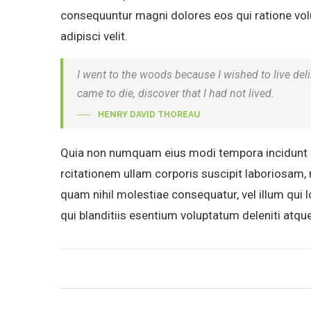
consequuntur magni dolores eos qui ratione vol
adipisci velit.
I went to the woods because I wished to live delibe
came to die, discover that I had not lived.
HENRY DAVID THOREAU
Quia non numquam eius modi tempora incidunt u
rcitationem ullam corporis suscipit laboriosam, 
quam nihil molestiae consequatur, vel illum qui
qui blanditiis esentium voluptatum deleniti atqu